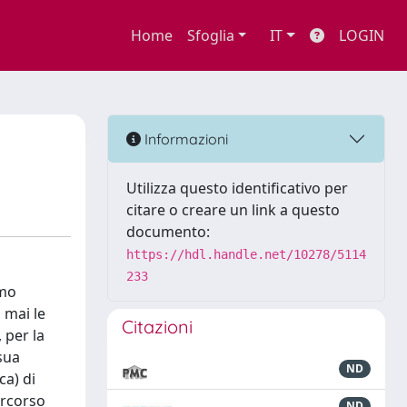
Home
Sfoglia
IT
LOGIN
Informazioni
Utilizza questo identificativo per
citare o creare un link a questo
documento:
https://hdl.handle.net/10278/5114
233
rmo
 mai le
Citazioni
 per la
 sua
ND
ca) di
ercorso
ND