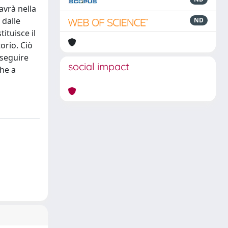
avrà nella
 dalle
ND
ituisce il
orio. Ciò
 seguire
social impact
che a