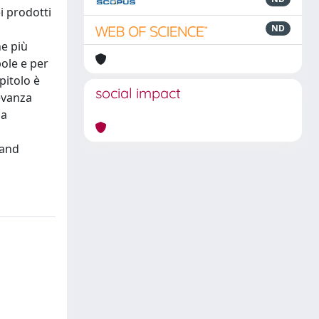
i prodotti
ND
e più
bole e per
pitolo è
social impact
levanza
la
Land