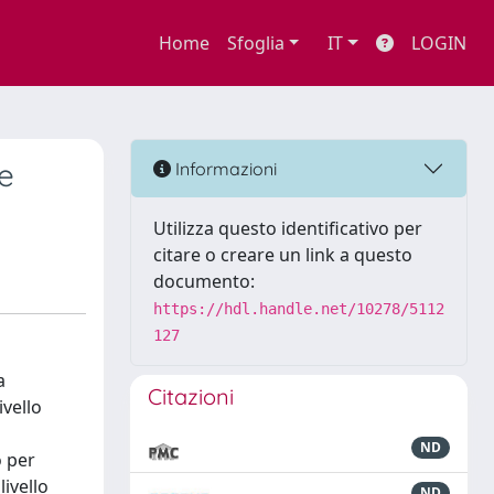
Home
Sfoglia
IT
LOGIN
le
Informazioni
Utilizza questo identificativo per
citare o creare un link a questo
documento:
https://hdl.handle.net/10278/5112
127
a
Citazioni
ivello
ND
o per
ivello
ND