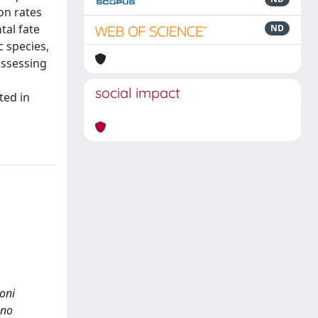
on rates
tal fate
ND
 species,
assessing
social impact
ted in
ioni
ono