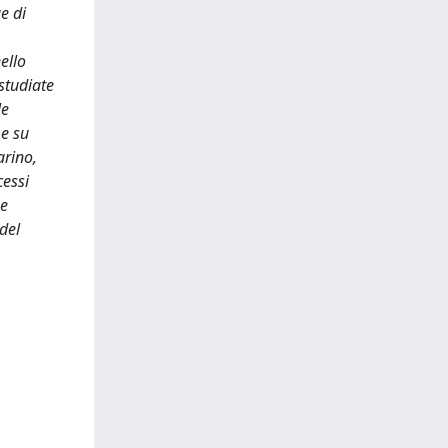
e di
ello
 studiate
le
 e su
arino,
cessi
 e
del