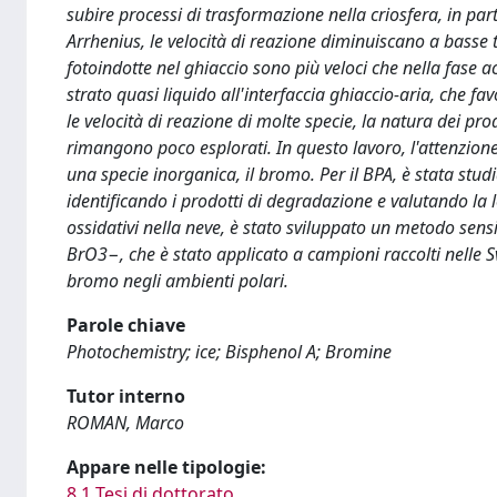
subire processi di trasformazione nella criosfera, in par
Arrhenius, le velocità di reazione diminuiscano a basse
fotoindotte nel ghiaccio sono più veloci che nella fase ac
strato quasi liquido all'interfaccia ghiaccio-aria, che fa
le velocità di reazione di molte specie, la natura dei pro
rimangono poco esplorati. In questo lavoro, l'attenzione
una specie inorganica, il bromo. Per il BPA, è stata studi
identificando i prodotti di degradazione e valutando la lo
ossidativi nella neve, è stato sviluppato un metodo sensi
BrO3−, che è stato applicato a campioni raccolti nelle Sv
bromo negli ambienti polari.
Parole chiave
Photochemistry; ice; Bisphenol A; Bromine
Tutor interno
ROMAN, Marco
Appare nelle tipologie:
8.1 Tesi di dottorato