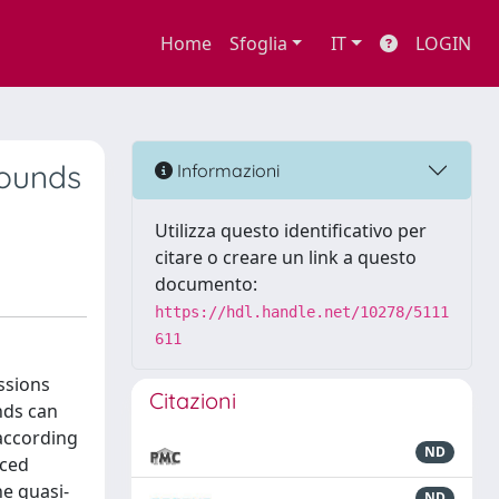
Home
Sfoglia
IT
LOGIN
pounds
Informazioni
Utilizza questo identificativo per
citare o creare un link a questo
documento:
https://hdl.handle.net/10278/5111
611
ssions
Citazioni
nds can
according
ND
uced
he quasi-
ND