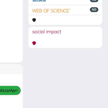
ND
social impact
lizza/Apri