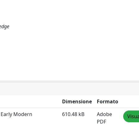
ledge
Dimensione
Formato
 Early Modern
610.48 kB
Adobe
Visua
PDF