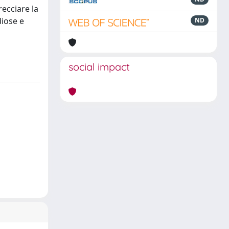
recciare la
diose e
ND
social impact