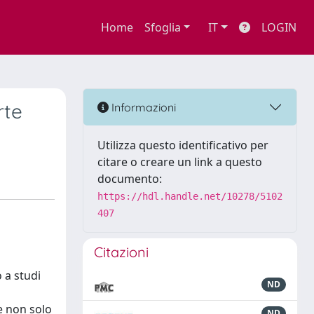
Home
Sfoglia
IT
LOGIN
rte
Informazioni
Utilizza questo identificativo per
citare o creare un link a questo
documento:
https://hdl.handle.net/10278/5102
407
Citazioni
o a studi
ND
de non solo
ND