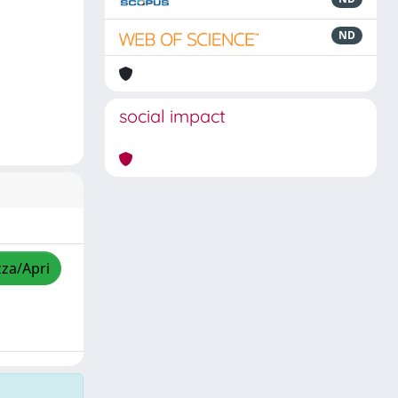
ND
social impact
zza/Apri