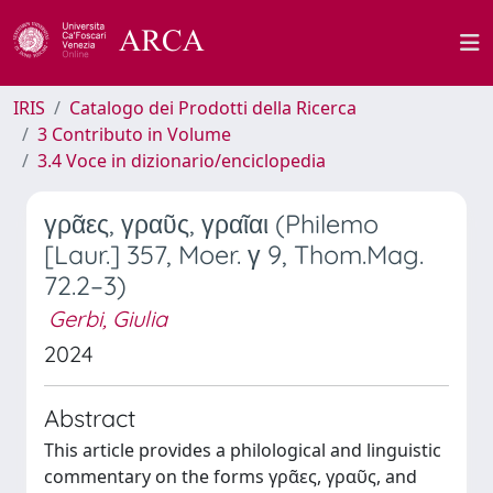
IRIS
Catalogo dei Prodotti della Ricerca
3 Contributo in Volume
3.4 Voce in dizionario/enciclopedia
γρᾶες, γραῦς, γραῖαι (Philemo
[Laur.] 357, Moer. γ 9, Thom.Mag.
72.2–3)
Gerbi, Giulia
2024
Abstract
This article provides a philological and linguistic
commentary on the forms γρᾶες, γραῦς, and