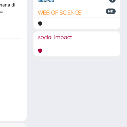
omana di
na,
ND
social impact