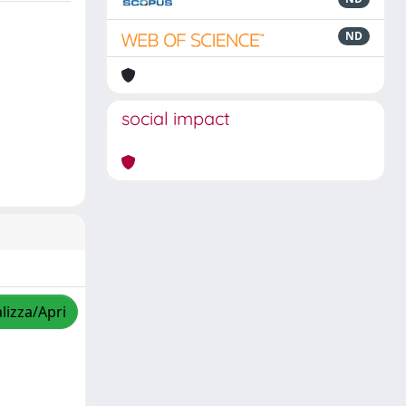
ND
social impact
lizza/Apri