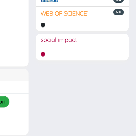
ND
social impact
pri