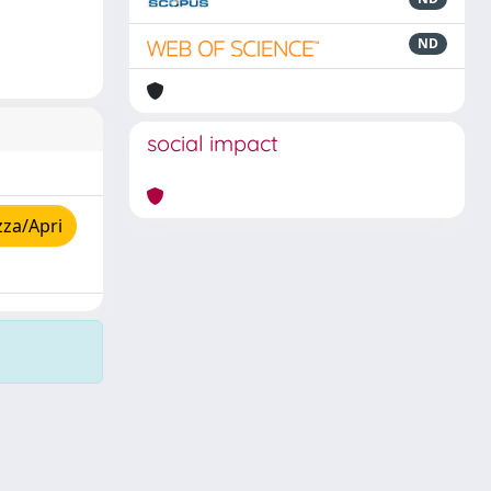
ND
social impact
zza/Apri