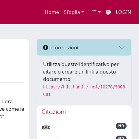
Home
Sfoglia
IT
LOGIN
Informazioni
Utilizza questo identificativo per
citare o creare un link a questo
documento:
https://hdl.handle.net/10278/5068
681
sidora
eve come la
Citazioni
o”,
ND
ND