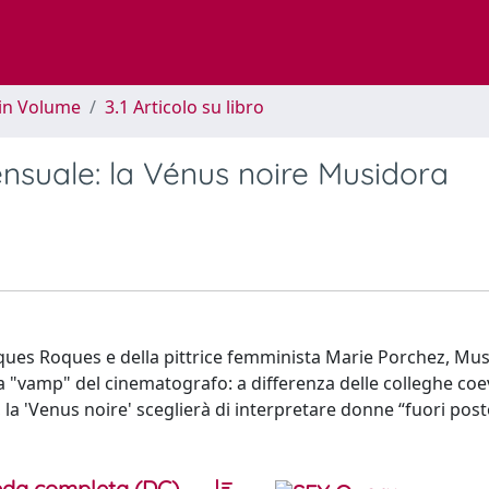
 in Volume
3.1 Articolo su libro
nsuale: la Vénus noire Musidora
cques Roques e della pittrice femminista Marie Porchez, Mu
rima "vamp" del cinematografo: a differenza delle colleghe co
la 'Venus noire' sceglierà di interpretare donne “fuori post
da completa (DC)