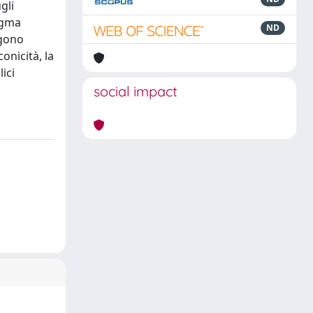
gli
tagma
ND
ngono
onicità, la
ici
social impact