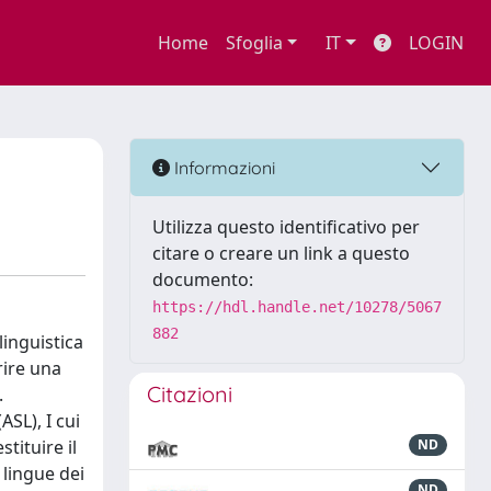
Home
Sfoglia
IT
LOGIN
Informazioni
Utilizza questo identificativo per
citare o creare un link a questo
documento:
https://hdl.handle.net/10278/5067
882
linguistica
rire una
Citazioni
.
SL), I cui
tituire il
ND
 lingue dei
ND