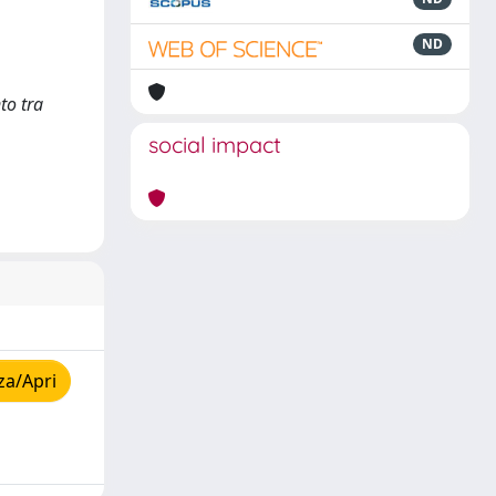
ND
to tra
social impact
za/Apri