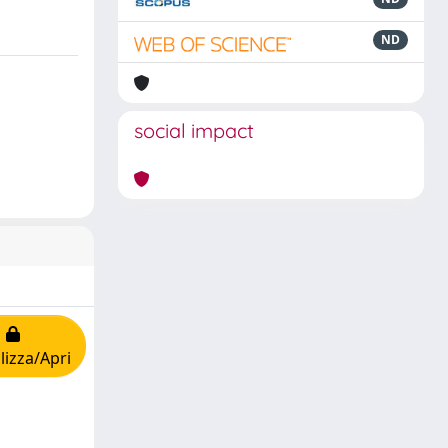
ND
social impact
lizza/Apri