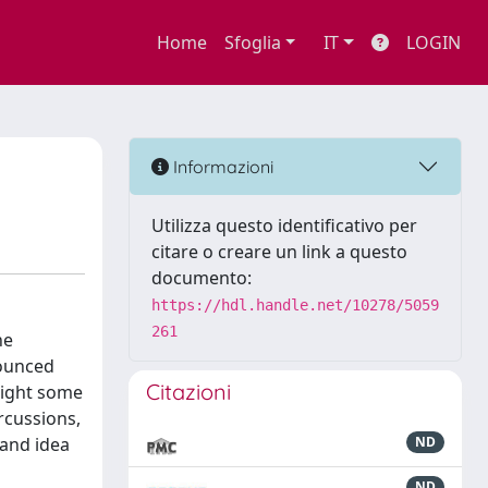
Home
Sfoglia
IT
LOGIN
Informazioni
Utilizza questo identificativo per
citare o creare un link a questo
documento:
https://hdl.handle.net/10278/5059
261
he
nounced
Citazioni
light some
rcussions,
 and idea
ND
ND