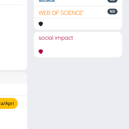
ND
social impact
za/Apri