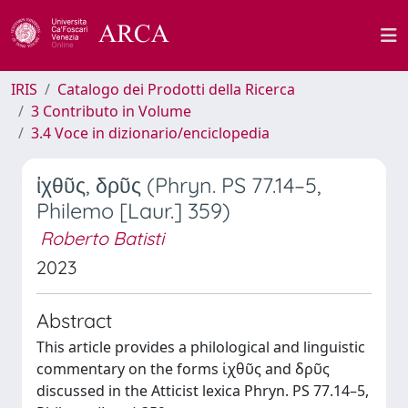
IRIS
Catalogo dei Prodotti della Ricerca
3 Contributo in Volume
3.4 Voce in dizionario/enciclopedia
ἰχθῦς, δρῦς (Phryn. PS 77.14–5,
Philemo [Laur.] 359)
Roberto Batisti
2023
Abstract
This article provides a philological and linguistic
commentary on the forms ἰχθῦς and δρῦς
discussed in the Atticist lexica Phryn. PS 77.14–5,