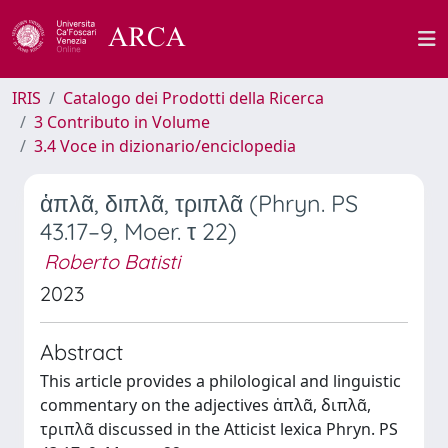
IRIS
Catalogo dei Prodotti della Ricerca
3 Contributo in Volume
3.4 Voce in dizionario/enciclopedia
ἁπλᾶ, διπλᾶ, τριπλᾶ (Phryn. PS
43.17–9, Moer. τ 22)
Roberto Batisti
2023
Abstract
This article provides a philological and linguistic
commentary on the adjectives ἁπλᾶ, διπλᾶ,
τριπλᾶ discussed in the Atticist lexica Phryn. PS