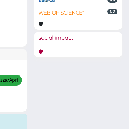
ND
social impact
izza/Apri