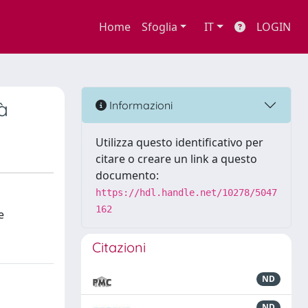
Home
Sfoglia
IT
LOGIN
à
Informazioni
Utilizza questo identificativo per
citare o creare un link a questo
documento:
https://hdl.handle.net/10278/5047
162
e
Citazioni
ND
ND