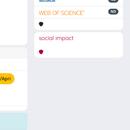
ND
social impact
/Apri