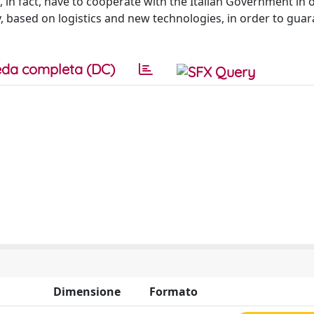
ts, in fact, have to cooperate with the Italian Government in 
ty, based on logistics and new technologies, in order to gua
da completa (DC)
Dimensione
Formato