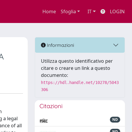
Home
Sfoglia
IT
LOGIN
Informazioni
A
Utilizza questo identificativo per
citare o creare un link a questo
documento:
https://hdl.handle.net/10278/5043
306
Citazioni
n
 a legal
ND
nce of all
ND