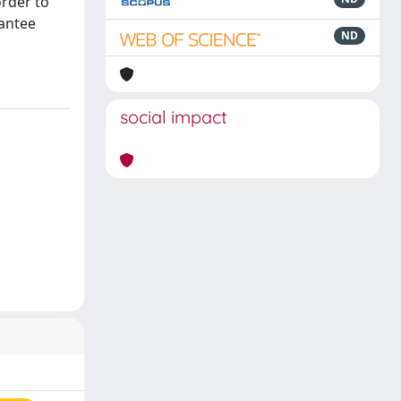
order to
rantee
ND
social impact