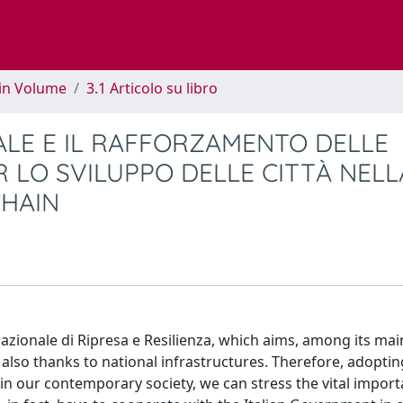
 in Volume
3.1 Articolo su libro
ALE E IL RAFFORZAMENTO DELLE
R LO SVILUPPO DELLE CITTÀ NELL
CHAIN
 Nazionale di Ripresa e Resilienza, which aims, among its mai
also thanks to national infrastructures. Therefore, adopting
in our contemporary society, we can stress the vital importa