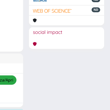
ND
social impact
zza/Apri