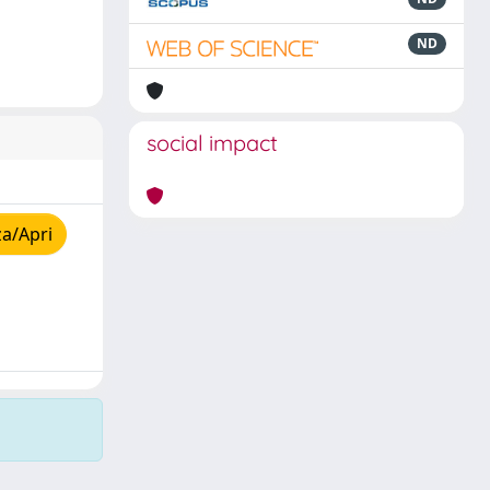
ND
social impact
za/Apri