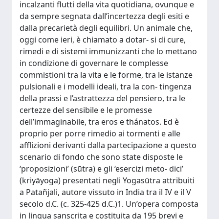
incalzanti flutti della vita quotidiana, ovunque e
da sempre segnata dall’incertezza degli esiti e
dalla precarietà degli equilibri. Un animale che,
oggi come ieri, è chiamato a dotar- si di cure,
rimedi e di sistemi immunizzanti che lo mettano
in condizione di governare le complesse
commistioni tra la vita e le forme, tra le istanze
pulsionali e i modelli ideali, tra la con- tingenza
della prassi e l’astrattezza del pensiero, tra le
certezze del sensibile e le promesse
dell’immaginabile, tra eros e thánatos. Ed è
proprio per porre rimedio ai tormenti e alle
afflizioni derivanti dalla partecipazione a questo
scenario di fondo che sono state disposte le
‘proposizioni’ (sūtra) e gli ‘esercizi meto- dici’
(kriyāyoga) presentati negli Yogasūtra attribuiti
a Patañjali, autore vissuto in India tra il IV e il V
secolo d.C. (c. 325-425 d.C.)1. Un’opera composta
in lingua sanscrita e costituita da 195 brevi e