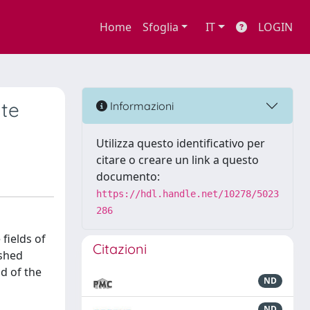
Home
Sfoglia
IT
LOGIN
ate
Informazioni
Utilizza questo identificativo per
citare o creare un link a questo
documento:
https://hdl.handle.net/10278/5023
286
fields of
Citazioni
ished
d of the
ND
ND