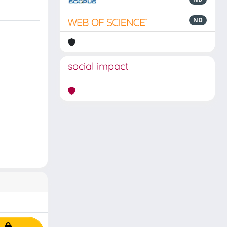
ND
social impact