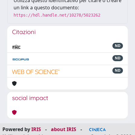
Utilizza questo identificativo per citare o creare
un link a questo documento:
https://hdl.handle.net/10278/5023262
Citazioni
ND
ND
ND
social impact
Powered by
IRIS
-
about IRIS
-