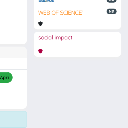
ND
social impact
/Apri