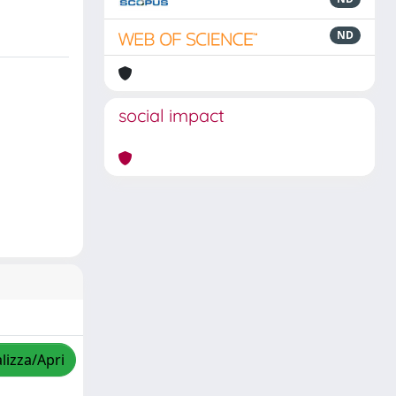
ND
social impact
lizza/Apri