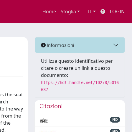
Home
Sfoglia
IT
LOGIN
Informazioni
Utilizza questo identificativo per
citare o creare un link a questo
documento:
https://hdl.handle.net/10278/5016
687
as the seat
arch
Citazioni
 to the way
d from the
ND
f the
ed.
ND