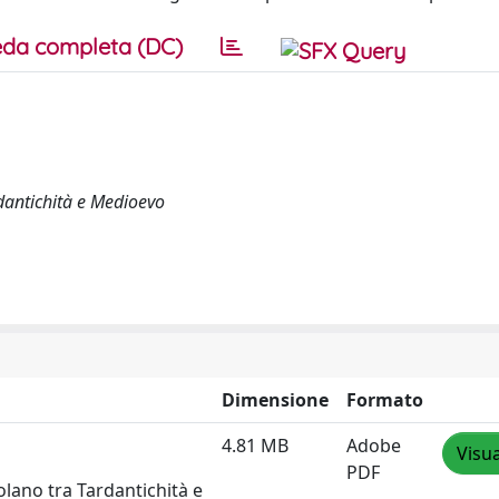
da completa (DC)
rdantichità e Medioevo
Dimensione
Formato
4.81 MB
Adobe
Visua
PDF
olano tra Tardantichità e