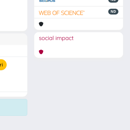
ND
social impact
ri