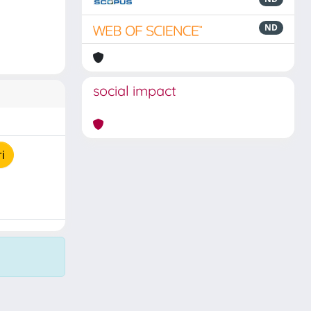
ND
social impact
i