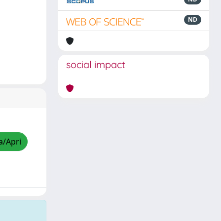
ND
social impact
a/Apri