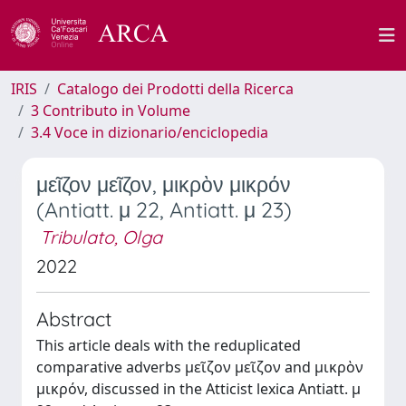
IRIS
Catalogo dei Prodotti della Ricerca
3 Contributo in Volume
3.4 Voce in dizionario/enciclopedia
μεῖζον μεῖζον, μικρὸν μικρόν
(Antiatt. μ 22, Antiatt. μ 23)
Tribulato, Olga
2022
Abstract
This article deals with the reduplicated
comparative adverbs μεῖζον μεῖζον and μικρὸν
μικρόν, discussed in the Atticist lexica Antiatt. μ