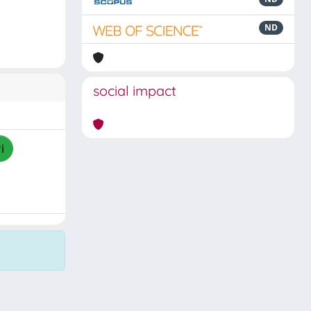
ND
social impact
i