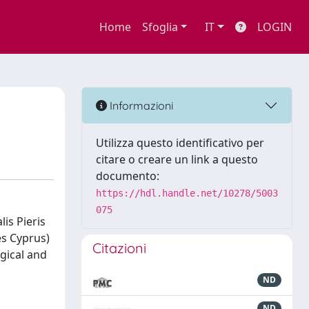
Home
Sfoglia
IT
LOGIN
Informazioni
Utilizza questo identificativo per
citare o creare un link a questo
documento:
https://hdl.handle.net/10278/5003
075
is Pieris
es Cyprus)
Citazioni
gical and
ND
ND