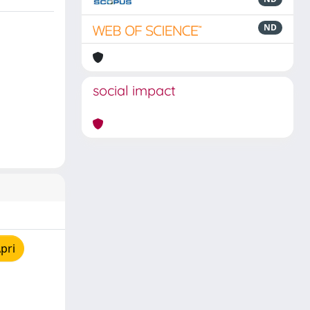
ND
social impact
pri