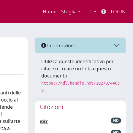
Home
Sfoglia
IT
LOGIN
Informazioni
Utilizza questo identificativo per
citare o creare un link a questo
documento:
https://hdl.handle.net/10278/4405
8
anti delle
roccio al
Citazioni
stende
i
sull’arte
ND
ita a
ND