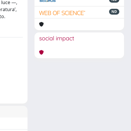
a luce —,
ratura’,
ND
to.
social impact