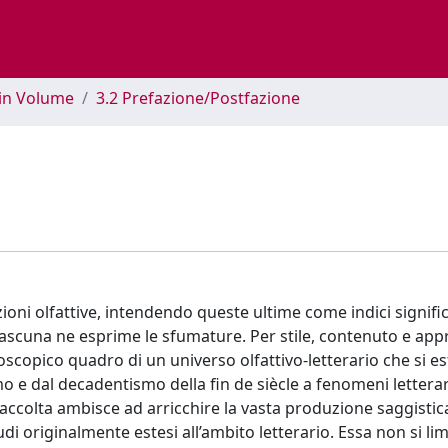
 in Volume
3.2 Prefazione/Postfazione
oni olfattive, intendendo queste ultime come indici signific
ciascuna ne esprime le sfumature. Per stile, contenuto e app
scopico quadro di un universo olfattivo-letterario che si e
smo e dal decadentismo della fin de siècle a fenomeni letterar
colta ambisce ad arricchire la vasta produzione saggistica 
di originalmente estesi all’ambito letterario. Essa non si lim