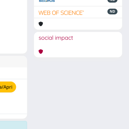
ND
social impact
a/Apri