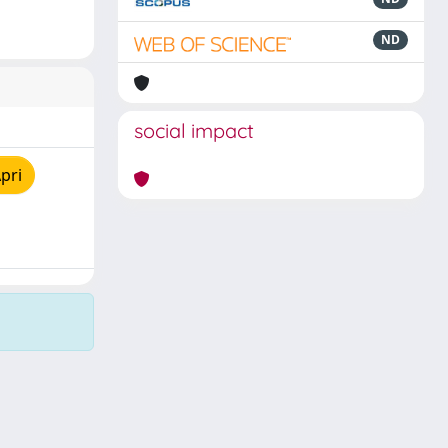
ND
social impact
pri