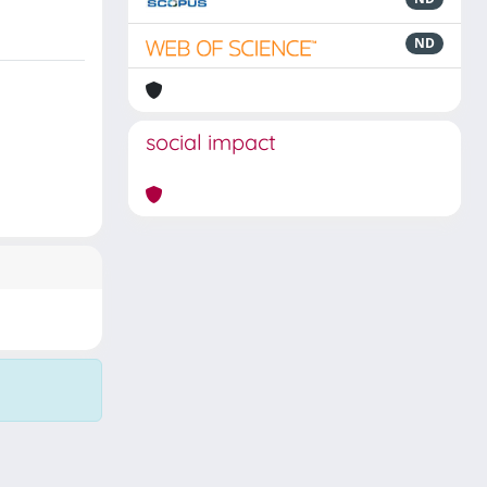
ND
social impact