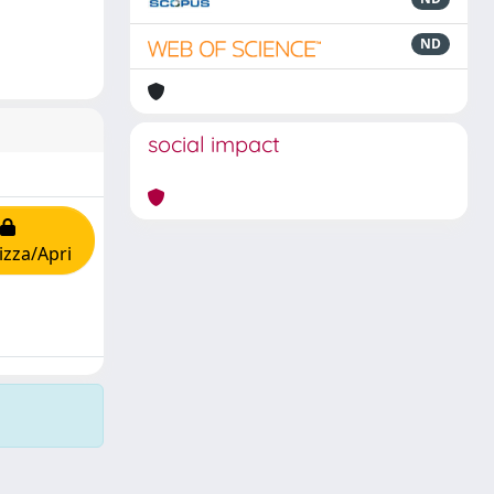
ND
social impact
izza/Apri