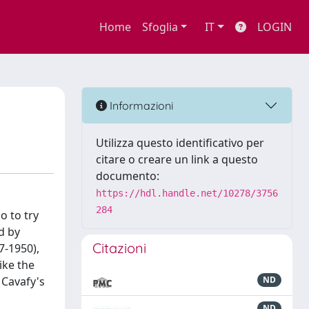
Home
Sfoglia
IT
LOGIN
Informazioni
Utilizza questo identificativo per
citare o creare un link a questo
documento:
https://hdl.handle.net/10278/3756
284
o to try
d by
Citazioni
7-1950),
ike the
 Cavafy's
ND
ND