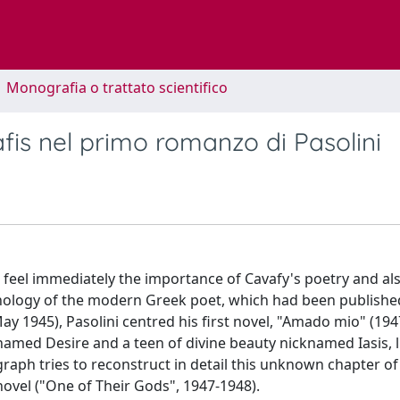
1 Monografia o trattato scientifico
afis nel primo romanzo di Pasolini
o feel immediately the importance of Cavafy's poetry and als
 anthology of the modern Greek poet, which had been publishe
May 1945), Pasolini centred his first novel, "Amado mio" (194
med Desire and a teen of divine beauty nicknamed Iasis, l
ph tries to reconstruct in detail this unknown chapter of
 novel ("One of Their Gods", 1947-1948).