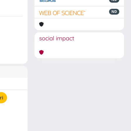
ND
social impact
ri