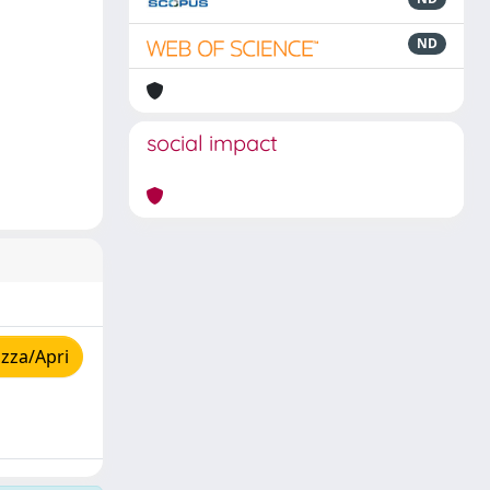
ND
social impact
zza/Apri