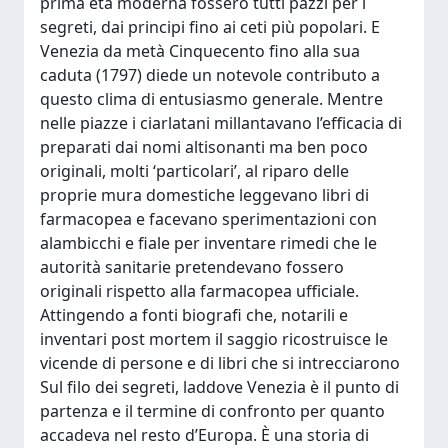
prima età moderna fossero tutti pazzi per i
segreti, dai principi fino ai ceti più popolari. E
Venezia da metà Cinquecento fino alla sua
caduta (1797) diede un notevole contributo a
questo clima di entusiasmo generale. Mentre
nelle piazze i ciarlatani millantavano l’efficacia di
preparati dai nomi altisonanti ma ben poco
originali, molti ‘particolari’, al riparo delle
proprie mura domestiche leggevano libri di
farmacopea e facevano sperimentazioni con
alambicchi e fiale per inventare rimedi che le
autorità sanitarie pretendevano fossero
originali rispetto alla farmacopea ufficiale.
Attingendo a fonti biografi che, notarili e
inventari post mortem il saggio ricostruisce le
vicende di persone e di libri che si intrecciarono
Sul filo dei segreti, laddove Venezia è il punto di
partenza e il termine di confronto per quanto
accadeva nel resto d’Europa. È una storia di