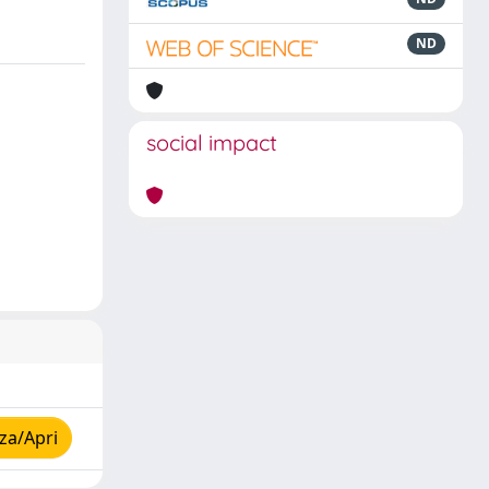
ND
social impact
za/Apri