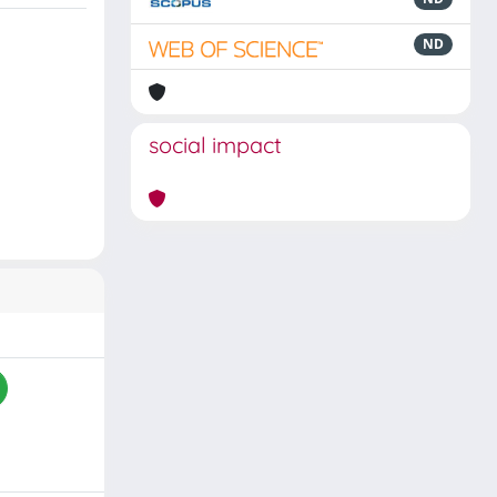
ND
social impact