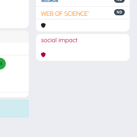
ND
social impact
i