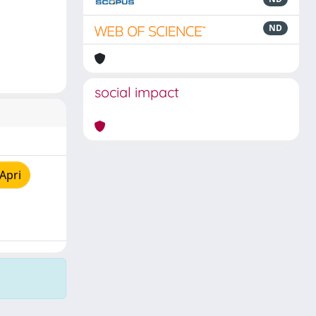
ND
social impact
Apri