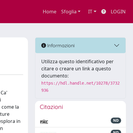
Home
Sfoglia
IT
LOGIN
Informazioni
Utilizza questo identificativo per
citare o creare un link a questo
documento:
https://hdl.handle.net/10278/3732
936
 Ca'
i
Citazioni
e come la
tture
esplora in
ND
in
ND