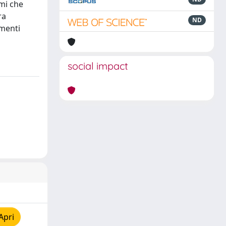
smi che
ra
ND
umenti
social impact
Apri