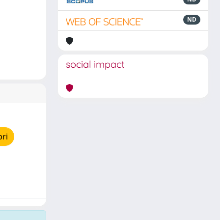
ND
social impact
pri