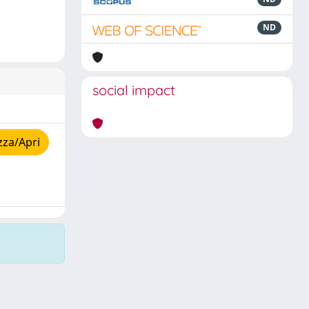
ND
social impact
zza/Apri