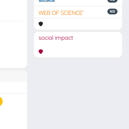
ND
social impact