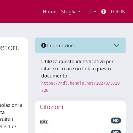
Home
Sfoglia
IT
LOGIN
reton.
Informazioni
Utilizza questo identificativo per
citare o creare un link a questo
documento:
https://hdl.handle.net/10278/3729
726
polazioni a
Citazioni
nta
uito i
ND
elle due
ND